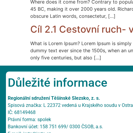
Where does it come from? Contrary to popular b
45 BC, making it over 2000 years old. Richar
obscure Latin words, consectetur, […]
Cíl 2.1 Cestovní ruch- 
What is Lorem Ipsum? Lorem Ipsum is simply d
dummy text ever since the 1500s, when an unk
only five centuries, but also […]
Důležité informace
Regionální sdružení Těšínské Slezsko, z. s.
Spisová značka: L 22372 vedená u Krajského soudu v Ostr
IČ: 68149468
Právní forma: spolek
Bankovní účet: 158 751 699/ 0300 ČSOB, a.s.