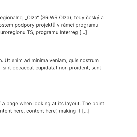
gionalnej „Olza“ (SRiWR Olza), tedy český a
žnostem podpory projektů v rámci programu
uroregionu TS, programu Interreg […]
en. Ut enim ad minima veniam, quis nostrum
 sint occaecat cupidatat non proident, sunt
f a page when looking at its layout. The point
ntent here, content here‘, making it […]