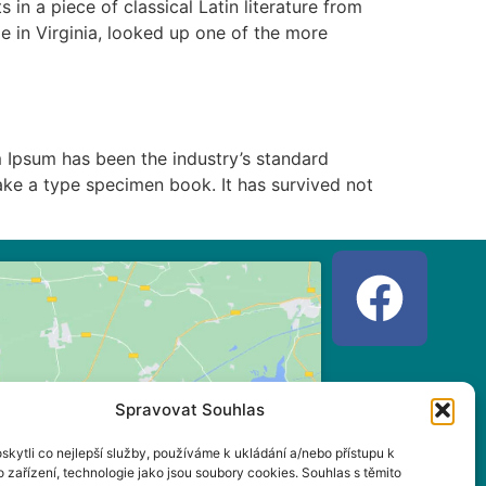
in a piece of classical Latin literature from
 in Virginia, looked up one of the more
 Ipsum has been the industry’s standard
ke a type specimen book. It has survived not
Spravovat Souhlas
jměte marketingové soubory
kytli co nejlepší služby, používáme k ukládání a/nebo přístupu k
a povolte tento obsah
 zařízení, technologie jako jsou soubory cookies. Souhlas s těmito