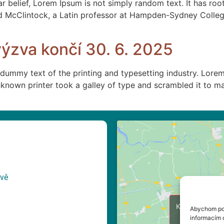
elief, Lorem Ipsum is not simply random text. It has roots 
d McClintock, a Latin professor at Hampden-Sydney College
výzva končí 30. 6. 2025
ummy text of the printing and typesetting industry. Lorem
nown printer took a galley of type and scrambled it to ma
avě
Klepnutím při
Abychom pos
cookie 
informacím o