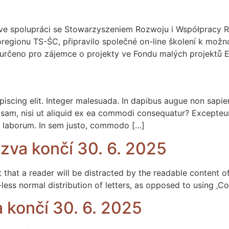
 ve spolupráci se Stowarzyszeniem Rozwoju i Współpracy Re
regionu TS-ŚC, připravilo společné on-line školení k mo
 určeno pro zájemce o projekty ve Fondu malých projektů E
piscing elit. Integer malesuada. In dapibus augue non sapi
iosam, nisi ut aliquid ex ea commodi consequatur? Excepteur
est laborum. In sem justo, commodo […]
ýzva končí 30. 6. 2025
t that a reader will be distracted by the readable content o
less normal distribution of letters, as opposed to using ‚Co
va končí 30. 6. 2025