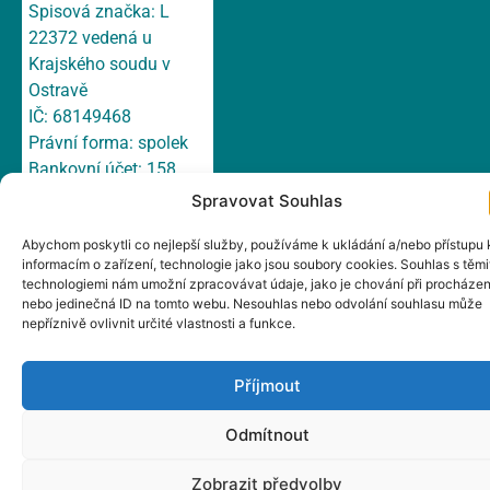
Spisová značka: L
22372 vedená u
Krajského soudu v
Ostravě
IČ: 68149468
Právní forma: spolek
Bankovní účet: 158
751 699/ 0300 ČSOB,
Spravovat Souhlas
a.s.
Abychom poskytli co nejlepší služby, používáme k ukládání a/nebo přístupu 
E-mail:
irsts@irsts.cz
informacím o zařízení, technologie jako jsou soubory cookies. Souhlas s těmi
Datová schránka:
technologiemi nám umožní zpracovávat údaje, jako je chování při procházen
cn665wp
nebo jedinečná ID na tomto webu. Nesouhlas nebo odvolání souhlasu může
nepříznivě ovlivnit určité vlastnosti a funkce.
Adresa: Hlavní 147/1a,
Český Těšín, 737 01
Příjmout
Odmítnout
Zobrazit předvolby