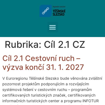
Rubrika:
Cíl 2.1 CZ
Cíl 2.1 Cestovní ruch –
výzva končí 31. 1. 2027
V Euroregionu Těšínské Slezsko bude věnována zvláštní
pozornost projektům podporujícím a rozvíjejícím
systémová řešení v cestovním ruchu – programům
certifikovaných turistických značek, certifikovaných
informačních turistických center a programu INFOTUR