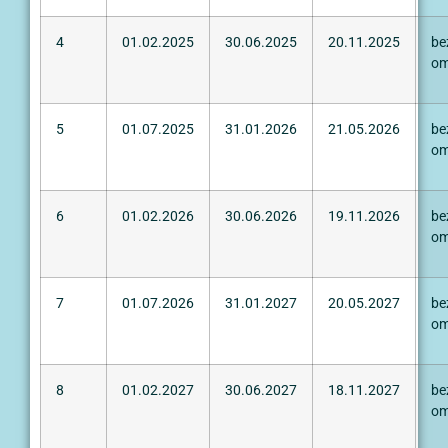
4
01.02.2025
30.06.2025
20.11.2025
be
om
5
01.07.2025
31.01.2026
21.05.2026
be
om
6
01.02.2026
30.06.2026
19.11.2026
be
om
7
01.07.2026
31.01.2027
20.05.2027
be
om
8
01.02.2027
30.06.2027
18.11.2027
be
om