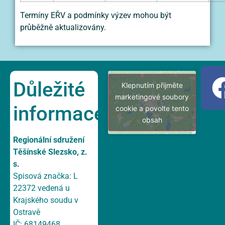
Termíny EŘV a podmínky výzev mohou být
průběžně aktualizovány.
Důležité
Klepnutím přijměte
marketingové soubory
informace
cookie a povolte tento
obsah
Regionální sdružení
Těšínské Slezsko, z.
s.
Spisová značka: L
22372 vedená u
Krajského soudu v
Ostravě
IČ: 68149468