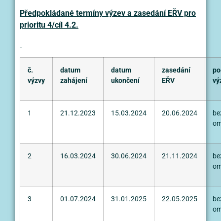
Předpokládané termíny výzev a zasedání EŘV pro
prioritu 4/cíl 4.2.
č.
datum
datum
zasedání
po
výzvy
zahájení
ukončení
EŘV
vý
1
21.12.2023
15.03.2024
20.06.2024
be
om
2
16.03.2024
30.06.2024
21.11.2024
be
om
3
01.07.2024
31.01.2025
22.05.2025
be
om