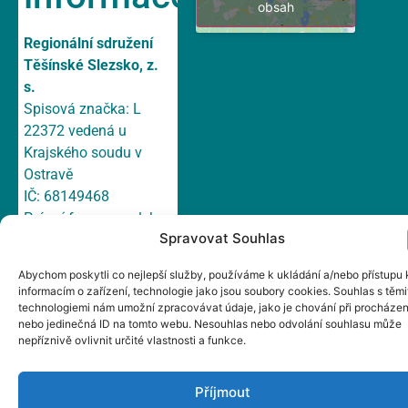
obsah
Regionální sdružení
Těšínské Slezsko, z.
s.
Spisová značka: L
22372 vedená u
Krajského soudu v
Ostravě
IČ: 68149468
Právní forma: spolek
Spravovat Souhlas
Bankovní účet: 158
751 699/ 0300 ČSOB,
Abychom poskytli co nejlepší služby, používáme k ukládání a/nebo přístupu 
a.s.
informacím o zařízení, technologie jako jsou soubory cookies. Souhlas s těmi
E-mail:
irsts@irsts.cz
technologiemi nám umožní zpracovávat údaje, jako je chování při procházen
nebo jedinečná ID na tomto webu. Nesouhlas nebo odvolání souhlasu může
Datová schránka:
nepříznivě ovlivnit určité vlastnosti a funkce.
cn665wp
Adresa: Hlavní 147/1a,
Příjmout
Český Těšín, 737 01