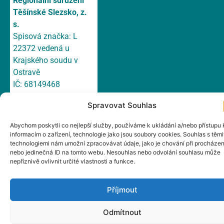
Regionální sdružení
Těšínské Slezsko, z.
s.
Spisová značka: L
22372 vedená u
Krajského soudu v
Ostravě
IČ: 68149468
Právní forma: spolek
Spravovat Souhlas
Bankovní účet: 158
751 699/ 0300 ČSOB,
Abychom poskytli co nejlepší služby, používáme k ukládání a/nebo přístupu 
a.s.
informacím o zařízení, technologie jako jsou soubory cookies. Souhlas s těmi
technologiemi nám umožní zpracovávat údaje, jako je chování při procházen
E-mail:
irsts@irsts.cz
nebo jedinečná ID na tomto webu. Nesouhlas nebo odvolání souhlasu může
Datová schránka:
nepříznivě ovlivnit určité vlastnosti a funkce.
cn665wp
Adresa: Hlavní 147/1a,
Příjmout
Český Těšín, 737 01
Odmítnout