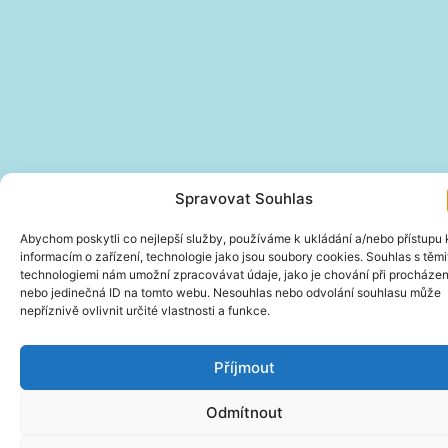
Spravovat Souhlas
Abychom poskytli co nejlepší služby, používáme k ukládání a/nebo přístupu 
informacím o zařízení, technologie jako jsou soubory cookies. Souhlas s těmi
technologiemi nám umožní zpracovávat údaje, jako je chování při procházen
nebo jedinečná ID na tomto webu. Nesouhlas nebo odvolání souhlasu může
nepříznivě ovlivnit určité vlastnosti a funkce.
Příjmout
Odmítnout