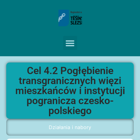
Cel 4.2 Pogłębienie
transgranicznych więzi
mieszkańców i instytucji
pogranicza czesko-
polskiego
Działania i nabory