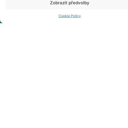
Zobrazit předvolby
Kliknij, żeby
Ważne
Cookie Policy
zaakceptować
marketing pliki cookies
informacje
i włączyć tę treść
Regionální
sdružení Těšínské
Slezsko, z. s.
Numer akt: L
22372
zarejestrowany w
Sądzie
Okręgowym w
Ostrawie
REGON: 68149468
Forma prawna:
Stowarzyszenie