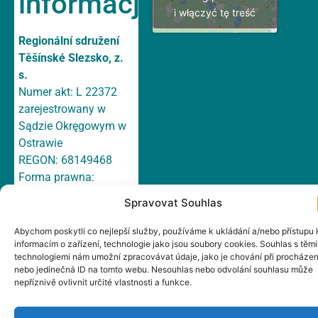
informacje
i włączyć tę treść
Regionální sdružení
Těšínské Slezsko, z.
s.
Numer akt: L 22372
zarejestrowany w
Sądzie Okręgowym w
Ostrawie
REGON: 68149468
Forma prawna:
Stowarzyszenie
Spravovat Souhlas
Rachunek bankowy:
158 751 699/ 0300
Abychom poskytli co nejlepší služby, používáme k ukládání a/nebo přístupu 
informacím o zařízení, technologie jako jsou soubory cookies. Souhlas s těmi
ČSOB, a.s.
technologiemi nám umožní zpracovávat údaje, jako je chování při procházen
E-mail:
irsts@irsts.cz
nebo jedinečná ID na tomto webu. Nesouhlas nebo odvolání souhlasu může
Datová schránka:
nepříznivě ovlivnit určité vlastnosti a funkce.
cn665wp
Adres: Hlavní 147/1a,