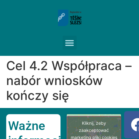
Cel 4.2 Współpraca –
nabór wniosków
kończy się
Ważne
Kliknij, żeby
zaakceptować
marketing pliki cookies