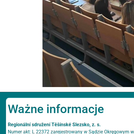
Ważne informacje
Regionální sdružení Těšínské Slezsko, z. s.
Numer akt: L 22372 zarejestrowany w Sądzie Okręgowym w