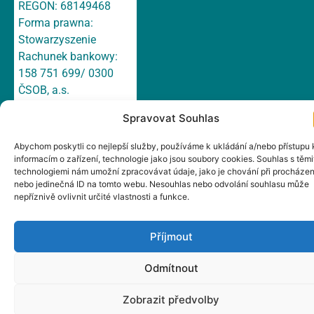
REGON: 68149468
Forma prawna:
Stowarzyszenie
Rachunek bankowy:
158 751 699/ 0300
ČSOB, a.s.
E-mail:
irsts@irsts.cz
Spravovat Souhlas
Datová schránka:
cn665wp
Abychom poskytli co nejlepší služby, používáme k ukládání a/nebo přístupu 
Adres: Hlavní 147/1a,
informacím o zařízení, technologie jako jsou soubory cookies. Souhlas s těmi
technologiemi nám umožní zpracovávat údaje, jako je chování při procházen
Český Těšín, 737 01,
nebo jedinečná ID na tomto webu. Nesouhlas nebo odvolání souhlasu může
Czechy
nepříznivě ovlivnit určité vlastnosti a funkce.
Příjmout
Odmítnout
Zobrazit předvolby