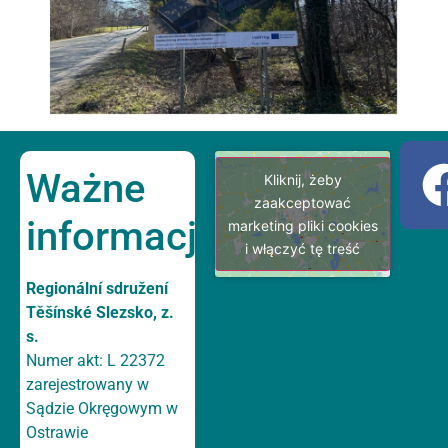
Ważne
Kliknij, żeby
zaakceptować
informacje
marketing pliki cookies
i włączyć tę treść
Regionální sdružení
Těšínské Slezsko, z.
s.
Numer akt: L 22372
zarejestrowany w
Sądzie Okręgowym w
Ostrawie