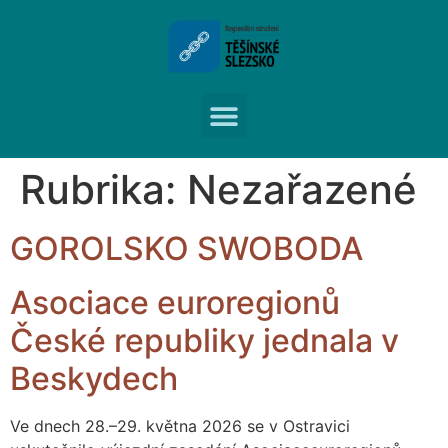
Rubrika:
Nezařazené
GOROLSKO SWOBODA
Asociace euroregionů
České republiky jednala v
Beskydech
Ve dnech 28.–29. května 2026 se v Ostravici