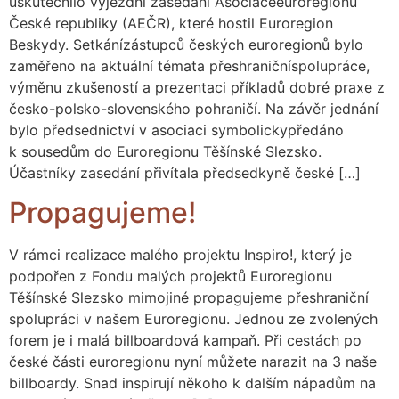
uskutečnilo výjezdní zasedání Asociaceeuroregionů
České republiky (AEČR), které hostil Euroregion
Beskydy. Setkánízástupců českých euroregionů bylo
zaměřeno na aktuální témata přeshraničníspolupráce,
výměnu zkušeností a prezentaci příkladů dobré praxe z
česko-polsko-slovenského pohraničí. Na závěr jednání
bylo předsednictví v asociaci symbolickypředáno
k sousedům do Euroregionu Těšínské Slezsko.
Účastníky zasedání přivítala předsedkyně české […]
Propagujeme!
V rámci realizace malého projektu Inspiro!, který je
podpořen z Fondu malých projektů Euroregionu
Těšínské Slezsko mimojiné propagujeme přeshraniční
spolupráci v našem Euroregionu. Jednou ze zvolených
forem je i malá billboardová kampaň. Při cestách po
české části euroregionu nyní můžete narazit na 3 naše
billboardy. Snad inspirují někoho k dalším nápadům na