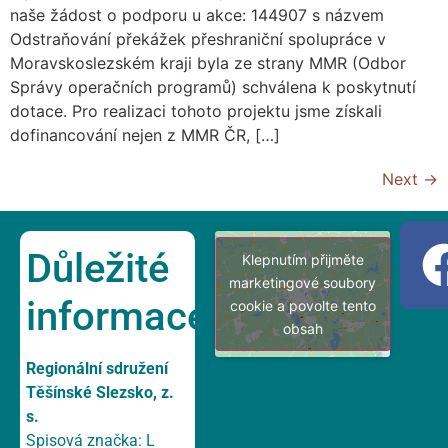
naše žádost o podporu u akce: 144907 s názvem
Odstraňování překážek přeshraniční spolupráce v
Moravskoslezském kraji byla ze strany MMR (Odbor
Správy operačních programů) schválena k poskytnutí
dotace. Pro realizaci tohoto projektu jsme získali
dofinancování nejen z MMR ČR, […]
Next
→
Důležité
Klepnutím přijměte
marketingové soubory
informace
cookie a povolte tento
obsah
Regionální sdružení
Těšínské Slezsko, z.
s.
Spisová značka: L