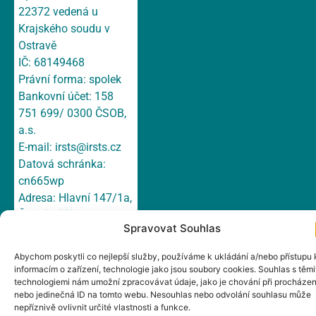
22372 vedená u
Krajského soudu v
Ostravě
IČ: 68149468
Právní forma: spolek
Bankovní účet: 158
751 699/ 0300 ČSOB,
a.s.
E-mail:
irsts@irsts.cz
Datová schránka:
cn665wp
Adresa: Hlavní 147/1a,
Český Těšín, 737 01
Spravovat Souhlas
Abychom poskytli co nejlepší služby, používáme k ukládání a/nebo přístupu 
informacím o zařízení, technologie jako jsou soubory cookies. Souhlas s těmi
technologiemi nám umožní zpracovávat údaje, jako je chování při procházen
nebo jedinečná ID na tomto webu. Nesouhlas nebo odvolání souhlasu může
nepříznivě ovlivnit určité vlastnosti a funkce.