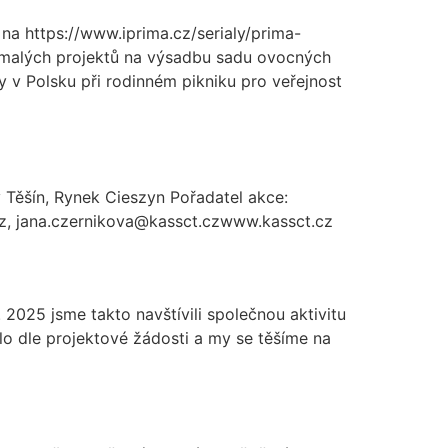
e na https://www.iprima.cz/serialy/prima-
 malých projektů na výsadbu sadu ovocných
 v Polsku při rodinném pikniku pro veřejnost
 Těšín, Rynek Cieszyn Pořadatel akce:
t.cz, jana.czernikova@kassct.czwww.kassct.cz
6. 2025 jsme takto navštívili společnou aktivitu
lo dle projektové žádosti a my se těšíme na