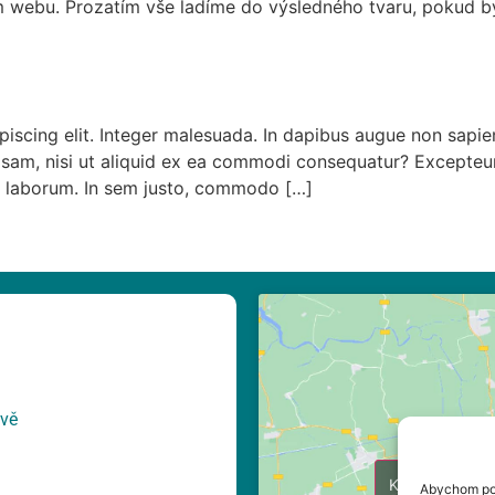
ebu. Prozatím vše ladíme do výsledného tvaru, pokud bys
piscing elit. Integer malesuada. In dapibus augue non sapi
iosam, nisi ut aliquid ex ea commodi consequatur? Excepteur
est laborum. In sem justo, commodo […]
avě
Klepnutím při
Abychom pos