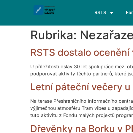
RSTS
Fon
Rubrika:
Nezařaz
RSTS dostalo ocenění v
U příležitosti oslav 30 let spolupráce mezi
podporovat aktivity těchto partnerů, které j
Letní páteční večery u
Na terase Přeshraničního informačního centra
výjimečnou atmosféru Tram vibes u zapadajíc
tuto aktivitu z Fondu malých projektů progra
Dřevěnky na Borku v 