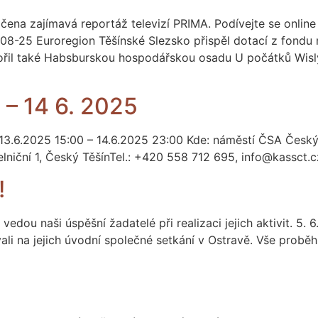
točena zajímavá reportáž televizí PRIMA. Podívejte se onlin
8-25 Euroregion Těšínské Slezsko přispěl dotací z fondu
ořil také Habsburskou hospodářskou osadu U počátků Wisly
6. – 14 6. 2025
 13.6.2025 15:00 – 14.6.2025 23:00 Kde: náměstí ČSA Český
třelniční 1, Český TěšínTel.: +420 558 712 695, info@kassc
!
 vedou naši úspěšní žadatelé při realizaci jejich aktivit. 5. 
i na jejich úvodní společné setkání v Ostravě. Vše proběh