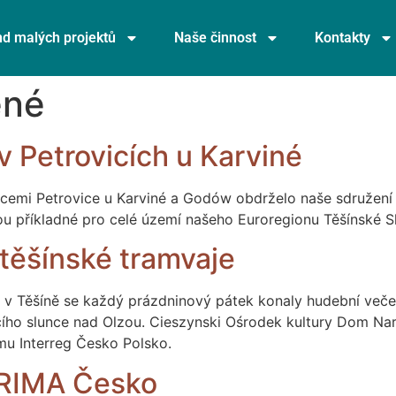
d malých projektů
Naše činnost
Kontakty
ené
 Petrovicích u Karviné
 obcemi Petrovice u Karviné a Godów obdrželo naše sdružen
sou příkladné pro celé území našeho Euroregionu Těšínské S
 těšínské tramvaje
 v Těšíně se každý prázdninový pátek konaly hudební večery
ího slunce nad Olzou. Cieszynski Ośrodek kultury Dom Nar
mu Interreg Česko Polsko.
PRIMA Česko