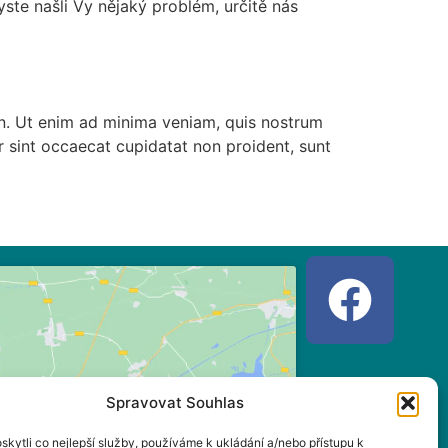
te našli Vy nějaký problém, určitě nás
en. Ut enim ad minima veniam, quis nostrum
 sint occaecat cupidatat non proident, sunt
Spravovat Souhlas
jměte marketingové soubory
kytli co nejlepší služby, používáme k ukládání a/nebo přístupu k