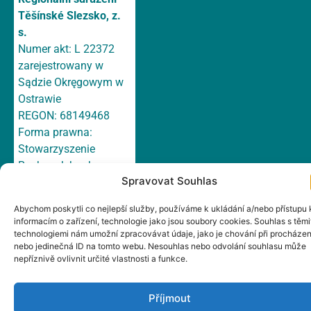
Těšínské Slezsko, z.
s.
Numer akt: L 22372
zarejestrowany w
Sądzie Okręgowym w
Ostrawie
REGON: 68149468
Forma prawna:
Stowarzyszenie
Rachunek bankowy:
Spravovat Souhlas
158 751 699/ 0300
ČSOB, a.s.
Abychom poskytli co nejlepší služby, používáme k ukládání a/nebo přístupu 
E-mail:
irsts@irsts.cz
informacím o zařízení, technologie jako jsou soubory cookies. Souhlas s těmi
Datová schránka:
technologiemi nám umožní zpracovávat údaje, jako je chování při procházen
nebo jedinečná ID na tomto webu. Nesouhlas nebo odvolání souhlasu může
cn665wp
nepříznivě ovlivnit určité vlastnosti a funkce.
Adres: Hlavní 147/1a,
Český Těšín, 737 01,
Příjmout
Czechy