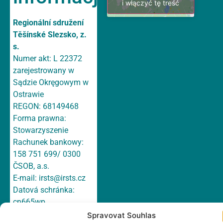
i włączyć tę treść
Regionální sdružení
Těšínské Slezsko, z.
s.
Numer akt: L 22372
zarejestrowany w
Sądzie Okręgowym w
Ostrawie
REGON: 68149468
Forma prawna:
Stowarzyszenie
Rachunek bankowy:
158 751 699/ 0300
ČSOB, a.s.
E-mail:
irsts@irsts.cz
Datová schránka:
cn665wp
Adres: Hlavní 147/1a,
Spravovat Souhlas