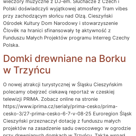
wieczory muzyczne z DJ-em. Słuchacze z Czech i
Polski doświadczyli wyjątkowej atmosfery Tram vibes
przy zachodzącym słońcu nad Olzą. Cieszyński
Ośrodek Kultury Dom Narodowy i stowarzyszenie
Člověk na hranici sfinansowały tę aktywność z
Funduszu Małych Projektów programu Interreg Czechy
Polska.
Domki drewniane na Borku
w Trzyńcu
O nowej atrakcji turystycznej w Śląsku Cieszyńskim
polecamy obejrzeć ciekawą reportaż w czeskiej
telewizji PRIMA. Zobacz online na stronie
https://www.iprima.cz/serialy/prima-cesko/prima-
cesko-3/27-prima-cesko-6-7-v-08-25 Euroregion Śląsk
Cieszyński przeznaczył dotację z funduszu małych
projektów na zasadzenie sadu owocowego w ogrodzie
przy drewnianych domkach w Trzyńcu. Także wsparł